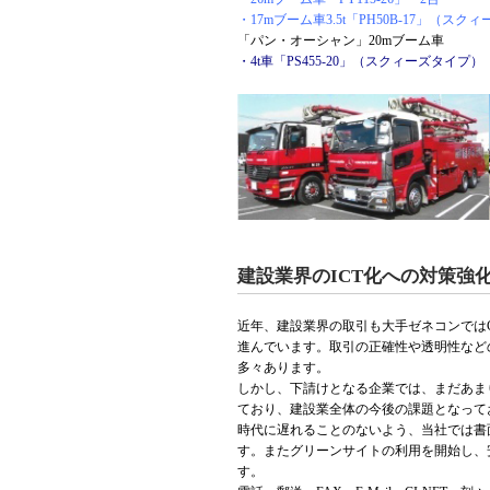
・17mブーム車3.5t「PH50B-17」（スク
「パン・オーシャン」20mブーム車
・4t車「PS455-20」（スクィーズタイプ）
建設業界のICT化への対策強
近年、建設業界の取引も大手ゼネコンではCI－NET
進んでいます。取引の正確性や透明性など
多々あります。
しかし、下請けとなる企業では、まだあま
ており、建設業全体の今後の課題となって
時代に遅れることのないよう、当社では書
す。またグリーンサイトの利用を開始し、
す。