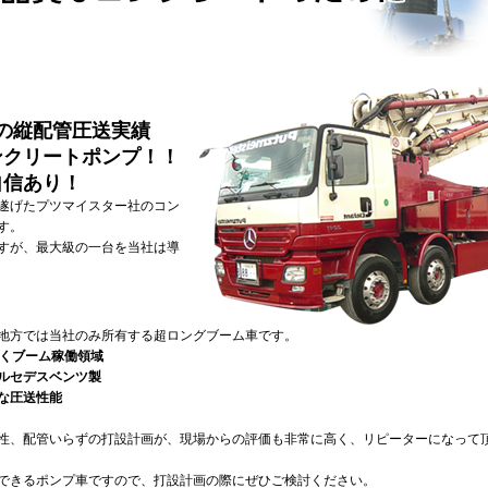
超の縦配管圧送実績
ンクリートポンプ！！
自信あり！
遂げたプツマイスター社のコン
す。
すが、最大級の一台を当社は導
」
地方では当社のみ所有する超ロングブーム車です。
届くブーム稼働領域
ルセデスベンツ製
な圧送性能
性、配管いらずの打設計画が、現場からの評価も非常に高く、リピーターになって
できるポンプ車ですので、打設計画の際にぜひご検討ください。