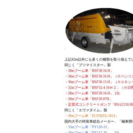
上記42m以外にも多くの種類を取り揃えて
同じく「プツマイスター」製
・38mブーム車「BSF38.16.H」
・36mブーム車「BSF36.16.H」（※ベン
・36mブーム車「BSF36.15.H」（※ＵＤ
・32mブーム車「BSF32-4.16ＨＺ」（※
・28mブーム車「BSF28.16.H」 2台
・20mブーム車「BSF20.07H」
・定置式コンクリートポンプ「BSA2110.H
同じく「エヴァダイム」製
・36mブーム車「ECP36ZX-1814」
国内大手の特装車総合メーカー、「極東開
・33mブーム車「PY120-33」
・26mブーム車「PY115-26」 2台