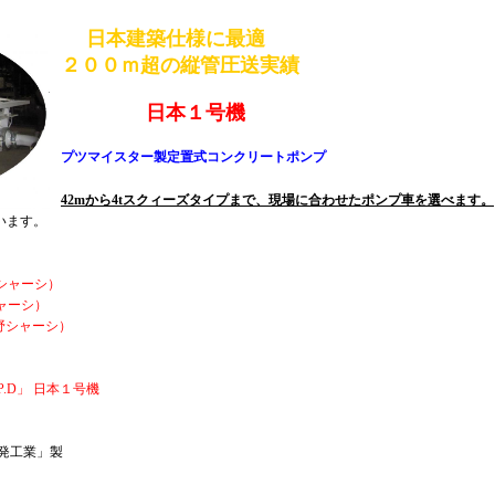
日本建築仕様に最適
２００ｍ超の縦管圧送実績
日本１号機
プツマイスター製定置式コンクリートポンプ
42mから4tスクィーズタイプまで、現場に合わせたポンプ車を選べます。
います。
ツシャーシ）
シャーシ）
日野シャーシ）
P.D」 日本１号機
発工業」製