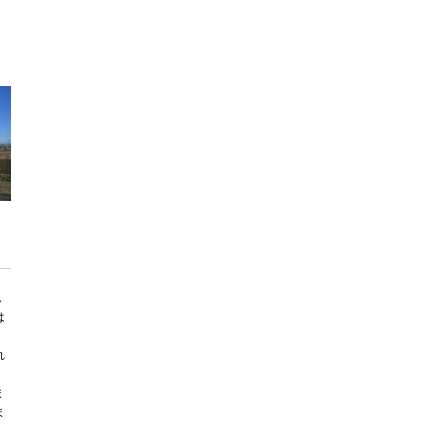
ん
は
れ
ま
ま