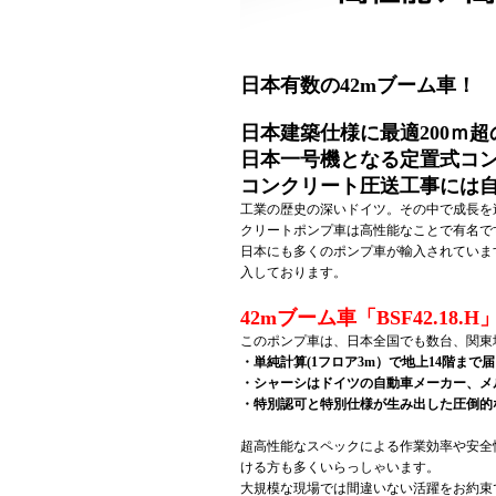
日本有数の42mブーム車！
日本建築仕様に最適200ｍ
日本一号機となる
定置式コ
コンクリート圧送工事には
工業の歴史の深いドイツ。その中で成長を
クリートポンプ車は高性能なことで有名で
日本にも多くのポンプ車が輸入されていま
入しております。
42mブーム車「BSF42.18.H
このポンプ車は、日本全国でも数台、関東
・単純計算(1フロア3m）で地上14階まで
・シャーシはドイツの自動車メーカー、メ
・特別認可と特別仕様が生み出した圧倒的
超高性能なスペックによる作業効率や安全
ける方も多くいらっしゃいます。
大規模な現場では間違いない活躍をお約束