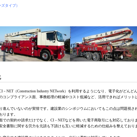
ィーズタイプ）
化
（Construction Industry NETwork）を利用するようになり、電子化がどんど
のコンプライアンス面、事務処理の軽減やコスト低減など、活用できればメリット
り進んでいないのが実情です。建設業のシンポジウムにおいてもこの点は問題視さ
おります。
面での契約や請求だけでなく、CI－NETなどを用いた電子商取引にも対応しており
安全書類に関する労力を元請も下請けも互いに軽減するための仕組みを整えており