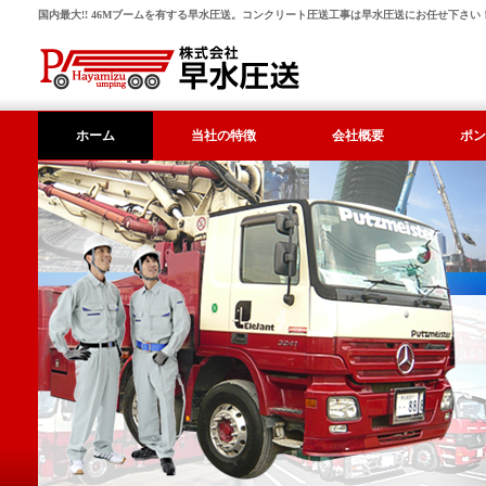
国内最大!! 46Mブームを有する早水圧送。コンクリート圧送工事は早水圧送にお任せ下さい
ホーム
当社の特徴
会社概要
ポン